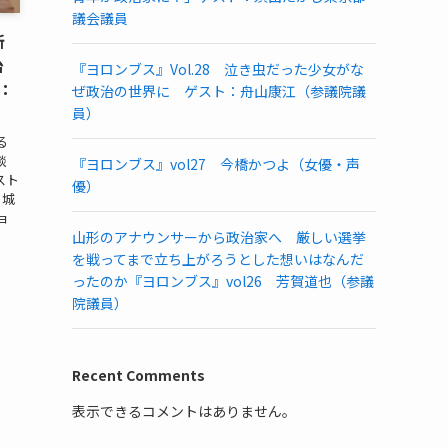
議会議員
新
治
『ヨロンブス』Vol.28 泣き虫だった少女がな
：
ぜ政治の世界に ゲスト：舟山康江（参議院議
員）
る
談
『ヨロンブス』vol27 今橋かつよ（女優・声
スト
優）
 城
ョ
山形のアナウンサーから政治家へ 厳しい選挙
を戦ってまで立ち上がろうとした想いはなんだ
ったのか『ヨロンブス』vol26 芳賀道也（参議
院議員）
Recent Comments
表示できるコメントはありません。