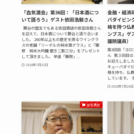
「血気酒会」第36回：「日本酒につ
金融・経済
いて語ろう」ゲスト依田浩毅さん
バダイビン
格を持つ仏
勝谷の盟友でもある依田酒店の依田浩毅さん
ンブス」ゲ
を迎えて、日本酒について勝谷と語り合いま
した。 260年以上もの歴史を誇るワイングラ
議院議員）
スの老舗「リーデルの純米酒グラス」と「獺
第3回目「ヨロ
祭 純米大吟醸 磨き二割三分」をプレゼント
ん 第３回目
して頂きました。 早速「獺祭」...
お迎えしました
2018年7月31日
キューバダイ
格を持ち、仏
しています。 そ
2018年7月26日
血気酒会