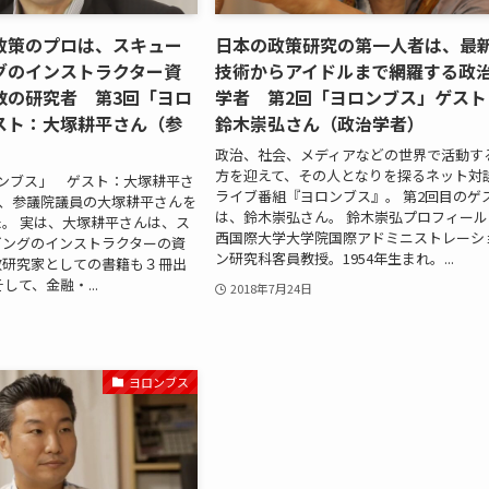
政策のプロは、スキュー
日本の政策研究の第一人者は、最
グのインストラクター資
技術からアイドルまで網羅する政
教の研究者 第3回「ヨロ
学者 第2回「ヨロンブス」ゲスト
スト：大塚耕平さん（参
鈴木崇弘さん（政治学者）
政治、社会、メディアなどの世界で活動す
方を迎えて、その人となりを探るネット対
ンブス」 ゲスト：大塚耕平さ
ライブ番組『ヨロンブス』。 第2回目のゲ
は、参議院議員の大塚耕平さんを
は、鈴木崇弘さん。 鈴木崇弘プロフィール
。 実は、大塚耕平さんは、ス
西国際大学大学院国際アドミニストレーシ
ビングのインストラクターの資
ン研究科客員教授。1954年生まれ。...
教研究家としての書籍も３冊出
して、金融・...
2018年7月24日
ヨロンブス