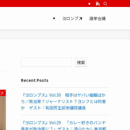
ヨロンブス
選挙会議
検索
Recent Posts
ブス
『ヨロンブス』Vol.30 相手はヤバい組織ばか
り／政治家？ジャーナリスト？ヨシフとは何者
か ゲスト：有田芳生前参議院議員
『ヨロンブス』Vol.29 「カレー好きのバンド
青年が政治家に？」ゲスト：須山たかし東京都