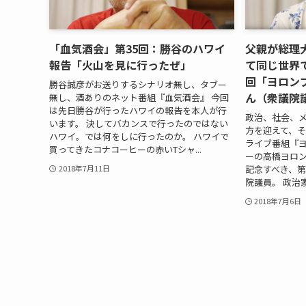
「血気酒会」第35回：勝谷のハワイ
父親が総理
報告「火山を見に行ったぜ」
て同じ世界
回「ヨロン
勝谷誠彦がお送りするシナリオ無し、タブー
ん（衆議院
無し、酒ありのネット番組『血気酒会』 今回
は先日勝谷が行ったハワイの報告を本人が行
政治、社会、
います。 決してバカンスで行ったのではない
方を迎えて、
ハワイ。では何をしに行ったのか。 ハワイで
ライブ番組『
買ってきたコナコーヒーの赤いTシャ...
ーの高橋ヨロ
記念すべき、
2018年7月11日
院議員。 政治家
2018年7月6日