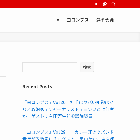
ヨロンブス
選挙会議
検索
Recent Posts
『ヨロンブス』Vol.30 相手はヤバい組織ばか
り／政治家？ジャーナリスト？ヨシフとは何者
か ゲスト：有田芳生前参議院議員
『ヨロンブス』Vol.29 「カレー好きのバンド
青年が政治家に？」ゲスト：須山たかし東京都