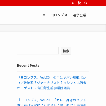
ヨロンブス
選挙会議
検索
Recent Posts
『ヨロンブス』Vol.30 相手はヤバい組織ばか
り／政治家？ジャーナリスト？ヨシフとは何者
か ゲスト：有田芳生前参議院議員
『ヨロンブス』Vol.29 「カレー好きのバンド
青年が政治家に？」ゲスト：須山たかし東京都