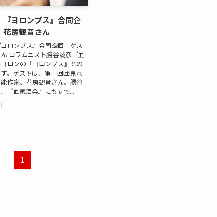
』『ヨロンブス』合同企
：花房観音さん
『ヨロンブス』合同企画 ゲス
ん コラムニスト勝谷誠彦『血
橋ヨロンの『ヨロンブス』との
です。ゲストは、第一回団鬼六
官能作家、花房観音さん。勝谷
、『血気酒会』にもすで...
日
1