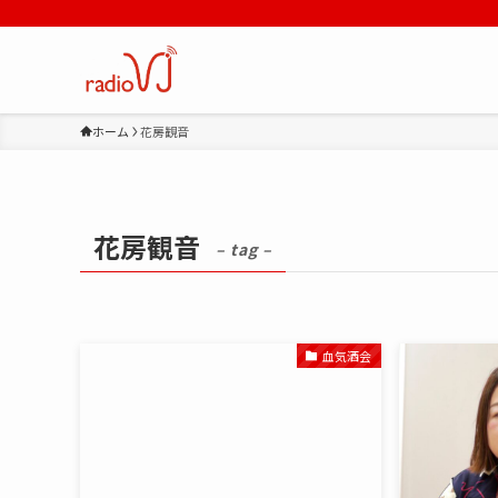
ホーム
花房観音
花房観音
– tag –
血気酒会