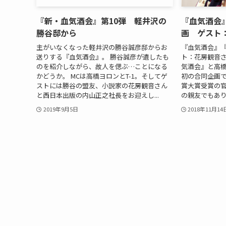
『新・血気酒会』第10弾 軽井沢の
『血気酒会
勝谷邸から
画 ゲスト
主がいなくなった軽井沢の勝谷誠彦邸からお
『血気酒会』
送りする『血気酒会』。 勝谷誠彦が遺したも
ト：花房観音さ
のを紹介しながら、故人を偲ぶ…ことになる
気酒会』と高
かどうか。 MCは高橋ヨロンとT-1。そしてゲ
初の合同企画
ストには勝谷の盟友、小説家の花房観音さん
賞大賞受賞の
と西日本出版の内山正之社長をお迎えし...
の親友でもあり
2019年9月5日
2018年11月14